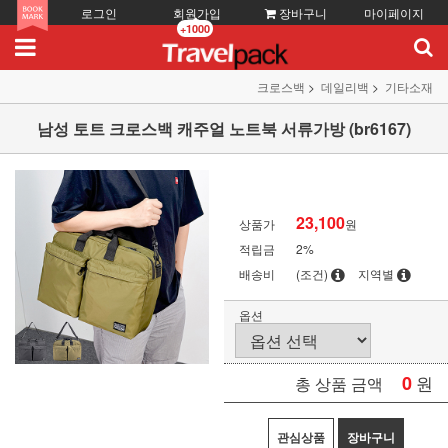
로그인
회원가입
장바구니
마이페이지
+1000
크로스백
데일리백
기타소재
남성 토트 크로스백 캐주얼 노트북 서류가방 (br6167)
23,100
상품가
원
적립금
2%
배송비
(조건)
지역별
옵션
0
원
총 상품 금액
관심상품
장바구니