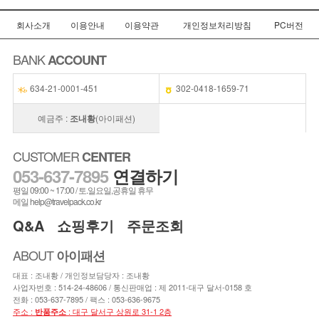
회사소개
이용안내
이용약관
개인정보처리방침
PC버전
BANK
ACCOUNT
634-21-0001-451
302-0418-1659-71
예금주 :
조내황
(아이패션)
CUSTOMER
CENTER
053-637-7895
연결하기
평일 09:00 ~ 17:00 / 토.일요일,공휴일 휴무
메일 help@travelpack.co.kr
Q&A
쇼핑후기
주문조회
ABOUT
아이패션
대표 : 조내황 / 개인정보담당자 : 조내황
사업자번호 : 514-24-48606 / 통신판매업 : 제 2011-대구 달서-0158 호
전화 :
053-637-7895
/ 팩스 : 053-636-9675
주소 :
: 대구 달서구 상원로 31-1 2층
반품주소