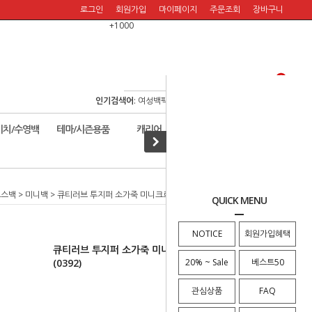
로그인
회원가입
마이페이지
주문조회
장바구니
+1000
인기검색어
:
여성백팩
/
여행백팩
/
보스턴백
/
여행숄더백
/
비치/수영백
테마/시즌용품
캐리어
할인판매!
로스백
>
미니백
> 큐티러브 투지퍼 소가죽 미니크로스백 여성미니크로스백 (0392)
QUICK MENU
NOTICE
회원가입혜택
큐티러브 투지퍼 소가죽 미니크로스백 여성미니크로스백
(0392)
20% ~ Sale
베스트50
관심상품
FAQ