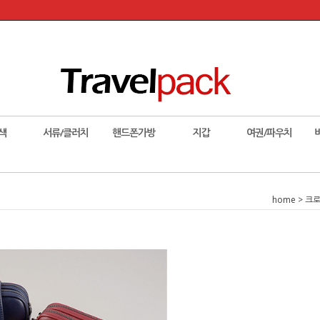
색
서류/클러치
핸드폰가방
지갑
여권/파우치
home
>
크