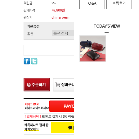
적립금
2%
Q&A
쇼핑후기
판매가격
49,800원
원산지
china oem
TODAY'S VIEW
기본옵션
옵션
총 상품 금액
0
원
[ 결제혜택 ]
포인트 결제시 1% 적립!