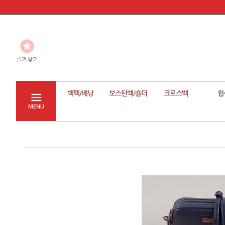
즐겨찾기
백팩/배낭
보스턴백/숄더
크로스백
힙
MENU