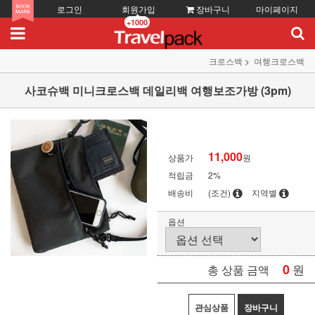
로그인
회원가입
장바구니
마이페이지
+1000
크로스백
여행크로스백
사코슈백 미니크로스백 데일리백 여행보조가방 (3pm)
11,000
상품가
원
적립금
2%
배송비
(조건)
지역별
옵션
0
원
총 상품 금액
관심상품
장바구니