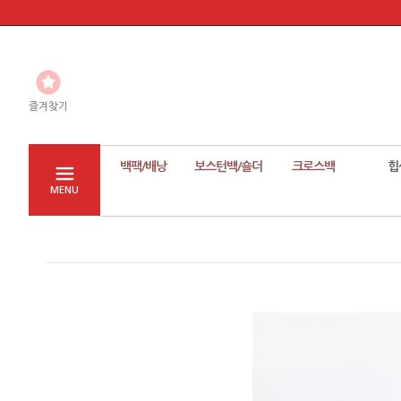
즐겨찾기
백팩/배낭
보스턴백/숄더
크로스백
힙
MENU