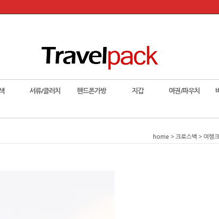
색
서류/클러치
핸드폰가방
지갑
여권/파우치
home
>
크로스백
>
여행