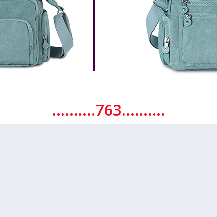
..........763..........