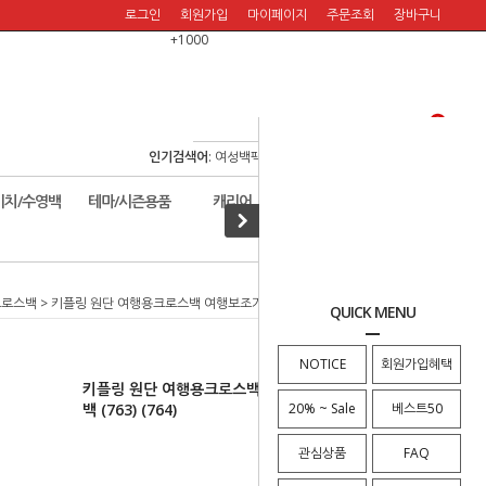
로그인
회원가입
마이페이지
주문조회
장바구니
+1000
인기검색어
:
여성백팩
/
여행백팩
/
보스턴백
/
여행숄더백
/
비치/수영백
테마/시즌용품
캐리어
할인판매!
크로스백
> 키플링 원단 여행용크로스백 여행보조가방 가벼운크로스백 (763) (764)
QUICK MENU
NOTICE
회원가입혜택
키플링 원단 여행용크로스백 여행보조가방 가벼운크로스
백 (763) (764)
20% ~ Sale
베스트50
관심상품
FAQ