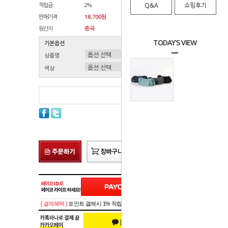
적립금
2%
Q&A
쇼핑후기
판매가격
18,700원
원산지
중국
TODAY'S VIEW
기본옵션
상품명
색상
총 상품 금액
0
원
[ 결제혜택 ]
포인트 결제시 1% 적립!