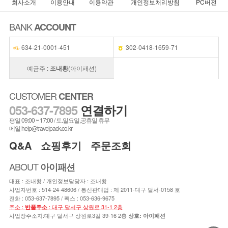
회사소개
이용안내
이용약관
개인정보처리방침
PC버전
BANK
ACCOUNT
634-21-0001-451
302-0418-1659-71
예금주 :
조내황
(아이패션)
CUSTOMER
CENTER
053-637-7895
연결하기
평일 09:00 ~ 17:00 / 토.일요일,공휴일 휴무
메일 help@travelpack.co.kr
Q&A
쇼핑후기
주문조회
ABOUT
아이패션
대표 : 조내황 / 개인정보담당자 : 조내황
사업자번호 : 514-24-48606 / 통신판매업 : 제 2011-대구 달서-0158 호
전화 :
053-637-7895
/ 팩스 : 053-636-9675
주소 :
: 대구 달서구 상원로 31-1 2층
반품주소
사업장주소지:대구 달서구 상원로3길 39-16 2층
상호: 아이패션