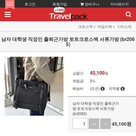
로그인
회원가입
장바구니
마이페이지
+1000
크로스백
데일리백
기타소재
남자 대학생 직장인 출퇴근가방 토트크로스백 서류가방 (br206
5)
45,100
상품가
원
적립금
2%
배송비
(조건)
지역별
남자 대학생 직장인 출퇴근가
방 토트크로스백 서류가방
(br2065)
45,100
원
+1
-1