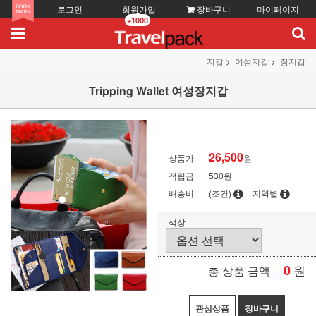
로그인
회원가입
장바구니
마이페이지
+1000
지갑
여성지갑
장지갑
Tripping Wallet 여성장지갑
26,500
상품가
원
적립금
530원
배송비
(조건)
지역별
색상
0
원
총 상품 금액
관심상품
장바구니