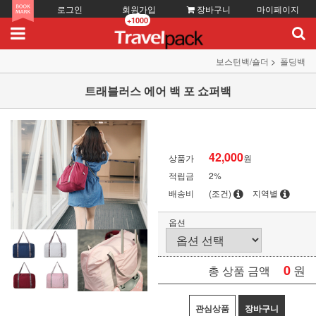
로그인
회원가입
장바구니
마이페이지
+1000
보스턴백/숄더
폴딩백
트래블러스 에어 백 포 쇼퍼백
42,000
상품가
원
적립금
2%
배송비
(조건)
지역별
옵션
0
원
총 상품 금액
관심상품
장바구니