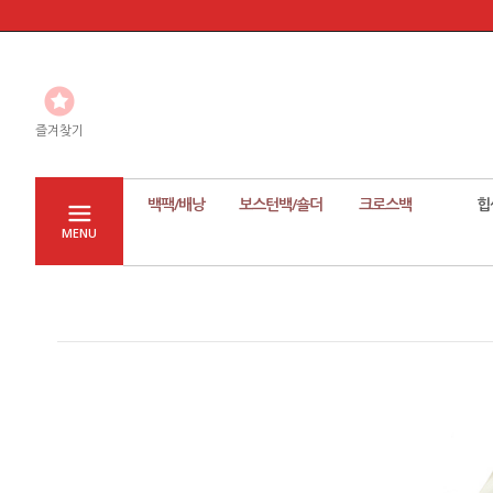
즐겨찾기
백팩/배낭
보스턴백/숄더
크로스백
힙
MENU