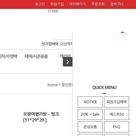
로그인
회원가입
마이페이지
주문조회
장바구니
+1000
인기검색어
:
여성백팩
/
여행백팩
/
보스턴백
/
여행숄더백
/
비치/수영백
테마/시즌용품
캐리어
할인판매!
home
>
할인판매!
>
가방
> 오웬여행가방 - 핑크
QUICK MENU
[51*29*29 ]
NOTICE
회원가입혜택
오웬여행가방 - 핑크
20% ~ Sale
베스트50
[51*29*29 ]
관심상품
FAQ