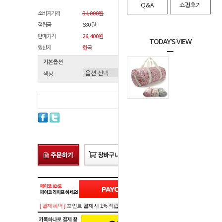
Q&A
쇼핑후기
소비자가격
34,000원
적립금
680원
판매가격
26,400원
TODAY'S VIEW
원산지
한국
기본옵션
색상
총 상품 금액
0
원
[ 결제혜택 ]
포인트 결제시 1% 적립!