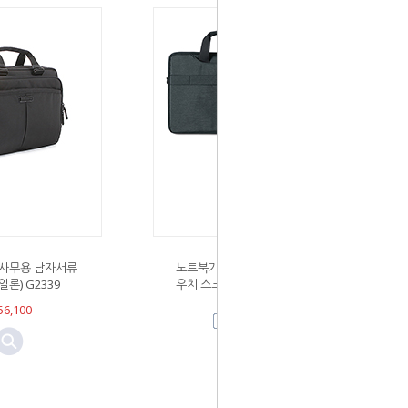
사무용 남자서류
노트북가방 랩탑백 노트북파
일론) G2339
우치 스크래치보호 플라네원
단 (804)
6,100
￦19,800