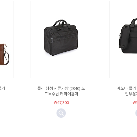
류가
폴리 남성 서류가방 (2340)-노
제노바 폴리
트북수납 캐리어홀더
업무용가
￦47,300
￦3