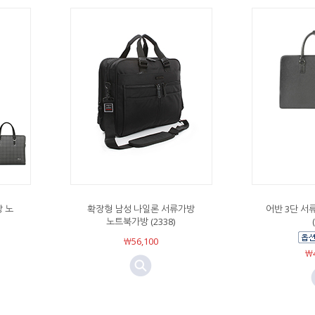
 노
확장형 남성 나일론 서류가방
어반 3단 서
노트북가방 (2338)
￦56,100
￦4