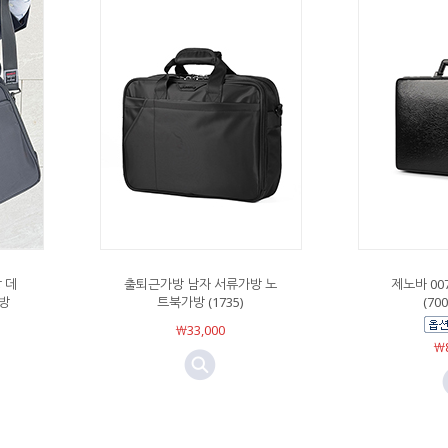
 데
출퇴근가방 남자 서류가방 노
제노바 0
방
트북가방 (1735)
(700
￦33,000
￦8