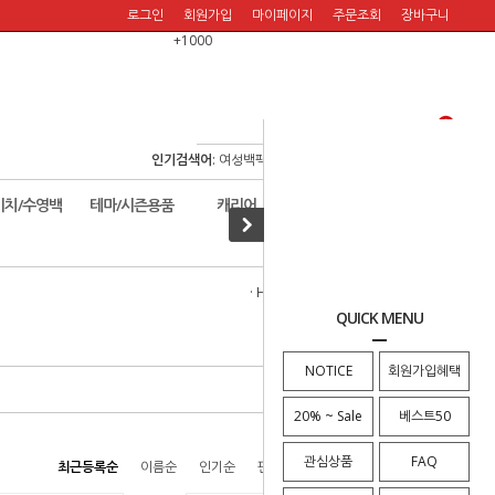
로그인
회원가입
마이페이지
주문조회
장바구니
+1000
인기검색어
:
여성백팩
/
여행백팩
/
보스턴백
/
여행숄더백
/
비치/수영백
테마/시즌용품
캐리어
할인판매!
· HOME
>
서류/클러치
>
서류가방
QUICK MENU
NOTICE
회원가입혜택
20% ~ Sale
베스트50
관심상품
FAQ
최근등록순
이름순
인기순
판매순
높은가격순
낮은가격순