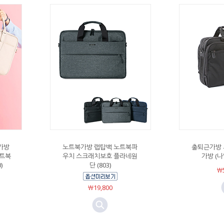
가방
노트북가방 랩탑백 노트북파
출퇴근가방 
노트북
우치 스크래치보호 플라네원
가방 (나
)
단 (803)
￦5
￦19,800