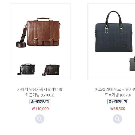
가파치 남성가죽서류가방 출
에스칼리에 체크 서류가방
퇴근가방 (G1003)
트북가방 (6670)
￦110,000
￦58,300