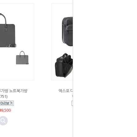
류가방 노트북가방
엑스포 다용도 수납가방(확장
(751)
형) 출장가방
9,500
￦53,000