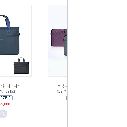
던한 비즈니스 노
노트북파우치 13인치 14인치
 (98152)
15인치 노트북가방 (3302)
5,000
￦22,000