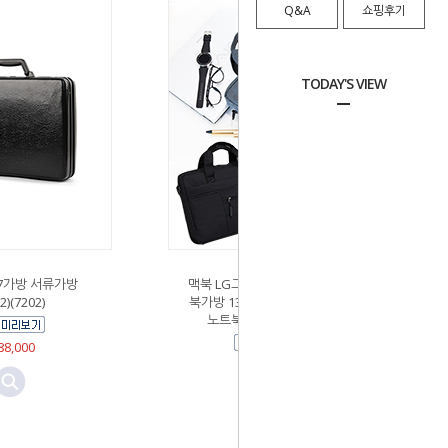
Q&A
쇼핑후기
TODAY'S VIEW
07가방 서류가방
맥북 LG그램 삼성 태블릿 노트
2)(7202)
북가방 13인치 14인치 15인치
노트북서류가방 (3304)
8,000
￦23,100