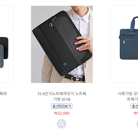
트북파
15.6인치노트북파우치 노트북
서류가방 모
가방 (014)
트북가방
￦22,000
￦5