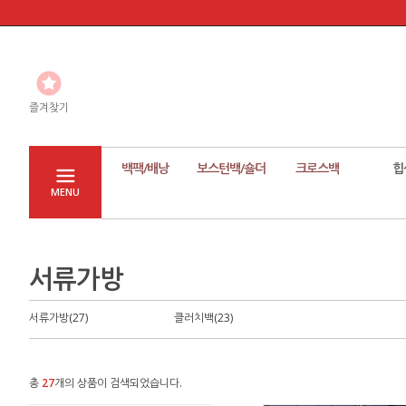
즐겨찾기
백팩/배낭
보스턴백/숄더
크로스백
힙
MENU
서류가방
서류가방(27)
클러치백(23)
총
27
개의 상품이 검색되었습니다.