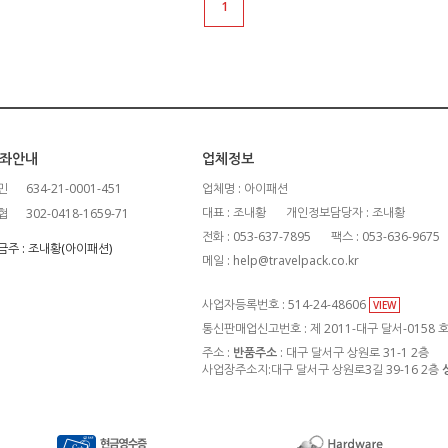
1
좌안내
업체정보
민
634-21-0001-451
업체명 : 아이패션
대표 : 조내황
개인정보담당자 : 조내황
협
302-0418-1659-71
전화 : 053-637-7895
팩스 : 053-636-9675
금주 : 조내황(아이패션)
메일 : help@travelpack.co.kr
사업자등록번호 : 514-24-48606
VIEW
통신판매업신고번호 : 제 2011-대구 달서-0158 
주소 :
반품주소
: 대구 달서구 상원로 31-1 2층
사업장주소지:대구 달서구 상원로3길 39-16 2층