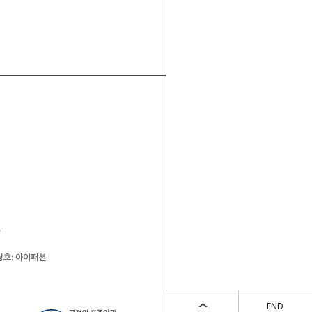
호
상호: 아이패션
END