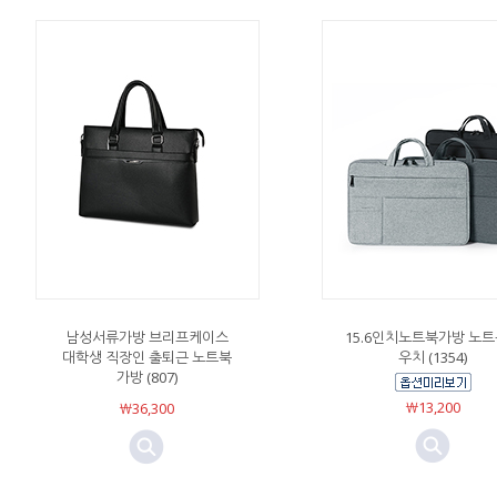
남성서류가방 브리프케이스
15.6인치노트북가방 노
대학생 직장인 출퇴근 노트북
우치 (1354)
가방 (807)
￦13,200
￦36,300