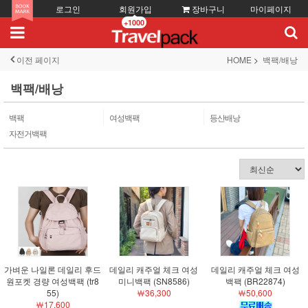
로그인
회원가입
장바구니
마이페이지
+1000
이전 페이지
HOME
백팩/배낭
백팩/배낭
백팩
여성백팩
등산배낭
자전거백팩
가벼운 나일론 데일리 후드
데일리 캐주얼 체크 여성
데일리 캐주얼 체크 여성
원포켓 경량 여성백팩 (tr8
미니백팩 (SN8586)
백팩 (BR22874)
55)
￦36,300
￦50,600
￦17,600