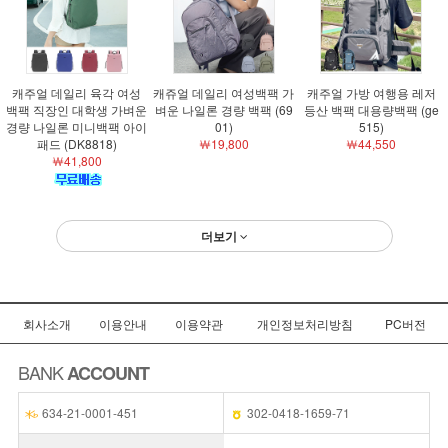
캐주얼 데일리 육각 여성
캐쥬얼 데일리 여성백팩 가
캐주얼 가방 여행용 레저
백팩 직장인 대학생 가벼운
벼운 나일론 경량 백팩 (69
등산 백팩 대용량백팩 (ge
경량 나일론 미니백팩 아이
01)
515)
패드 (DK8818)
￦19,800
￦44,550
￦41,800
더보기
회사소개
이용안내
이용약관
개인정보처리방침
PC버전
BANK
ACCOUNT
634-21-0001-451
302-0418-1659-71