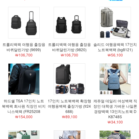
트롤리백팩 여행용 출장용
트롤리백팩 여행용 출장용
솔리드 여행용백팩 17인치
바퀴달린가방 (9699)
바퀴달린가방 (9820)
노트북백팩 (bg8121)
￦106,700
￦106,700
￦56,100
하드쉘 TSA 17인치 노트
17인치 노트북백팩 확장형
캐쥬얼 데일리 여성백팩 직
북백팩 회사원 직장인 비지
여행용백팩 출장가방 (fr24
장인 대학생 가벼운 나일론
니스백팩 (FR25208
688)
경량백팩 13인치노트북 D
￦154,000
￦89,100
K8748S
￦34,100