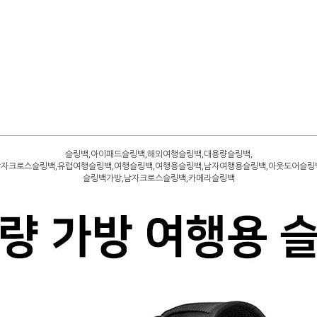
슬링백,아이패드슬링백,해외여행슬링백,대용량슬링백,
자크로스슬링백,유럽여행슬링백,여행슬링백,여행용슬링백,남자여행용슬링백,아웃도어슬링
슬링백가방,남자크로스슬링백,카메라슬링백