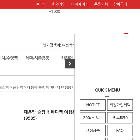
로그인
회원가입
마이페이지
주문조회
장바구니
+1000
인기검색어
:
여성백팩
/
여행백팩
/
보스턴백
/
여행숄더백
/
비치/수영백
테마/시즌용품
캐리어
할인판매!
로스백
>
슬링백
> 대용량 슬링백 바디백 여행용 아이패드 테블릿 크로스백 (9585)
QUICK MENU
NOTICE
회원가입혜택
대용량 슬링백 바디백 여행용 아이패드 테블릿 크로스백
(9585)
20% ~ Sale
베스트50
관심상품
FAQ