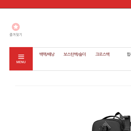
즐겨찾기
백팩/배낭
보스턴백/숄더
크로스백
힙
MENU