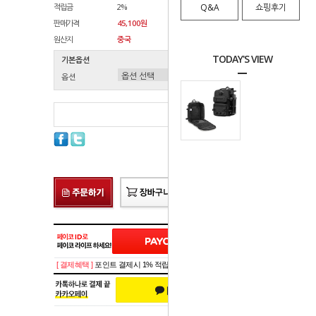
적립금
2%
Q&A
쇼핑후기
판매가격
45,100원
원산지
중국
TODAY'S VIEW
기본옵션
옵션
총 상품 금액
0
원
[ 결제혜택 ]
포인트 결제시 1% 적립!