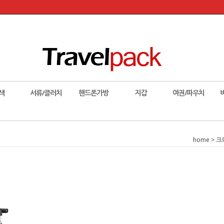
색
서류/클러치
핸드폰가방
지갑
여권/파우치
home
>
크