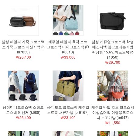
남성 데일리 가죽 크로스백
캐주얼 데일리 육각 토트
남성 캐쥬얼크로스백 학생
소가죽 크로스 메신저백 (b
크로스백 미니크로스백 (D
메신저백 옆으로매는가방
m7853)
K8813)
확장형 15.6인치노트북 (b
￦26,400
￦33,000
s1050)
￦29,700
남성미니크로스백 소형크
남성 토트 크로스백 캐주얼
캐주얼 반달 호보 크로스백
로스백 메신저 (k688)
노트북 서류가방 (br6167)
여성숄더백 여행용크로스
￦26,400
￦23,100
백 보조가방 (br947)
￦11,550