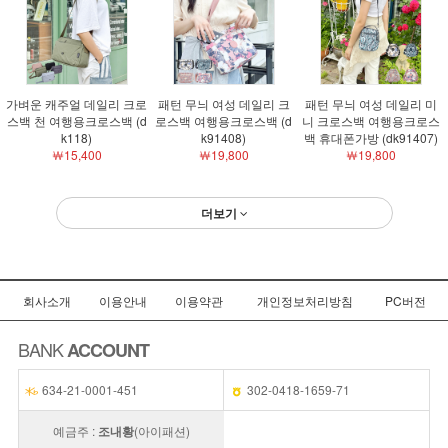
가벼운 캐주얼 데일리 크로
패턴 무늬 여성 데일리 크
패턴 무늬 여성 데일리 미
스백 천 여행용크로스백 (d
로스백 여행용크로스백 (d
니 크로스백 여행용크로스
k118)
k91408)
백 휴대폰가방 (dk91407)
￦15,400
￦19,800
￦19,800
더보기
회사소개
이용안내
이용약관
개인정보처리방침
PC버전
BANK
ACCOUNT
634-21-0001-451
302-0418-1659-71
예금주 :
조내황
(아이패션)