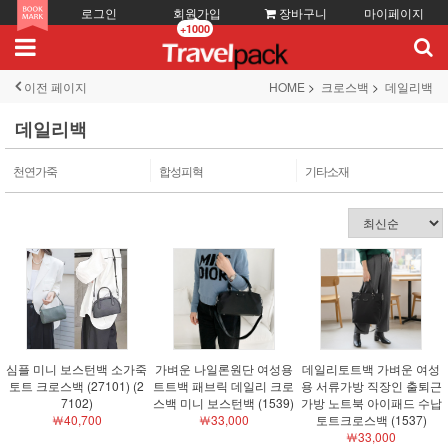
로그인
회원가입
장바구니
마이페이지
+1000
이전 페이지
HOME
크로스백
데일리백
데일리백
천연가죽
합성피혁
기타소재
심플 미니 보스턴백 소가죽
가벼운 나일론원단 여성용
데일리토트백 가벼운 여성
토트 크로스백 (27101) (2
트트백 패브릭 데일리 크로
용 서류가방 직장인 출퇴근
7102)
스백 미니 보스턴백 (1539)
가방 노트북 아이패드 수납
￦40,700
￦33,000
토트크로스백 (1537)
￦33,000