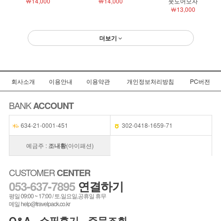
￦14,000
￦14,000
웃도어모자
￦13,000
더보기
회사소개
이용안내
이용약관
개인정보처리방침
PC버전
BANK
ACCOUNT
634-21-0001-451
302-0418-1659-71
예금주 :
조내황
(아이패션)
CUSTOMER
CENTER
053-637-7895
연결하기
평일 09:00 ~ 17:00 / 토.일요일,공휴일 휴무
메일 help@travelpack.co.kr
Q&A
쇼핑후기
주문조회