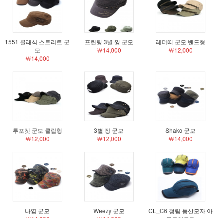
1551 클래식 스트리트 군
프린팅 3별 찡 군모
레더띠 군모 밴드형
모
￦14,000
￦12,000
￦14,000
투포켓 군모 클립형
3별 징 군모
Shako 군모
￦12,000
￦12,000
￦14,000
나염 군모
Weezy 군모
CL_C6 청림 등산모자 아