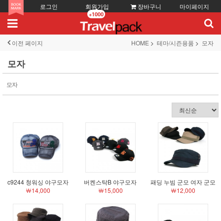
로그인
회원가입
장바구니
마이페이지
+1000
이전 페이지
HOME
테마/시즌용품
모자
모자
모자
c9244 청워싱 야구모자
버켄스탁B 야구모자
패딩 누빔 군모 여자 군모
￦14,000
￦15,000
￦12,000