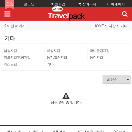
로그인
회원가입
장바구니
마이페이지
+1000
이전 페이지
HOME
지갑
기타
기타
남성지갑
여성지갑
머니클립지갑
카드지갑/명함지갑
동전/열쇠지갑
통장지갑
넥스트랩
기타
상품 준비중 입니다.
회사소개
이용안내
이용약관
개인정보처리방침
PC버전