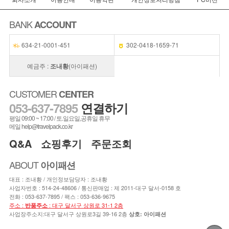
BANK
ACCOUNT
634-21-0001-451
302-0418-1659-71
예금주 :
조내황
(아이패션)
CUSTOMER
CENTER
053-637-7895
연결하기
평일 09:00 ~ 17:00 / 토.일요일,공휴일 휴무
메일 help@travelpack.co.kr
Q&A
쇼핑후기
주문조회
ABOUT
아이패션
대표 : 조내황 / 개인정보담당자 : 조내황
사업자번호 : 514-24-48606 / 통신판매업 : 제 2011-대구 달서-0158 호
전화 :
053-637-7895
/ 팩스 : 053-636-9675
주소 :
: 대구 달서구 상원로 31-1 2층
반품주소
사업장주소지:대구 달서구 상원로3길 39-16 2층
상호: 아이패션