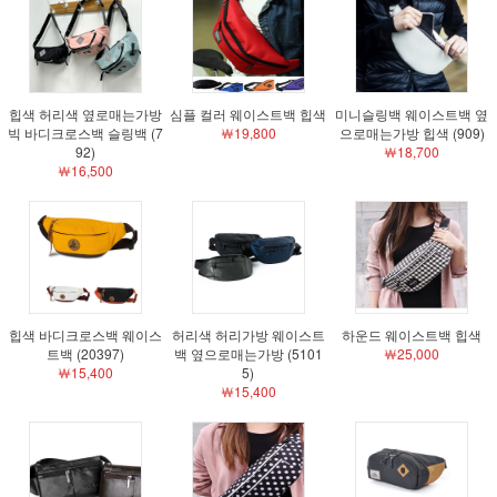
힙색 허리색 옆로매는가방
심플 컬러 웨이스트백 힙색
미니슬링백 웨이스트백 옆
빅 바디크로스백 슬링백 (7
￦19,800
으로매는가방 힙색 (909)
92)
￦18,700
￦16,500
힙색 바디크로스백 웨이스
허리색 허리가방 웨이스트
하운드 웨이스트백 힙색
트백 (20397)
백 옆으로매는가방 (5101
￦25,000
￦15,400
5)
￦15,400