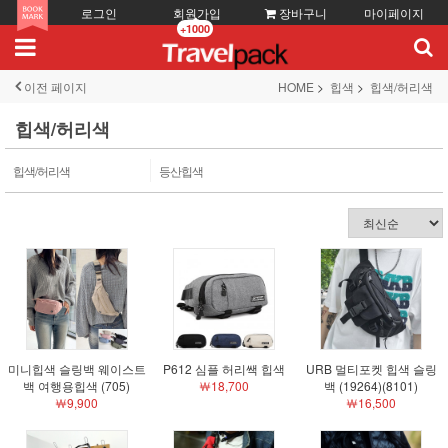
로그인
회원가입
장바구니
마이페이지
+1000
이전 페이지
HOME
힙색
힙색/허리색
힙색/허리색
힙색/허리색
등산힙색
미니힙색 슬링백 웨이스트
P612 심플 허리쌕 힙색
URB 멀티포켓 힙색 슬링
백 여행용힙색 (705)
￦18,700
백 (19264)(8101)
￦9,900
￦16,500