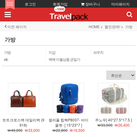
로그인
회원가입
장바구니
마이페이지
+1000
이전 페이지
HOME
할인판매!
가방
가방
가방
지갑
파우치
etc
백팩 이월상품 균일가
토트크로스백 데일리백 (9
컬러플 힙쌕P8037- 바이
주노우[ 40*27.5*17.5 ]
918)
올렛- [ 15*23*7 ]
￦33,000
￦26,400
￦49,000
￦33,000
￦22,800
￦16,500