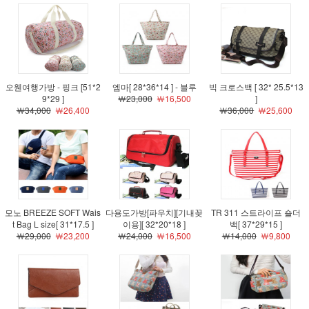
오웬여행가방 - 핑크 [51*2
엠마[ 28*36*14 ] - 블루
빅 크로스백 [ 32* 25.5*13
9*29 ]
￦23,000
￦16,500
]
￦34,000
￦26,400
￦36,000
￦25,600
모노 BREEZE SOFT Wais
다용도가방[파우치][기내꽂
TR 311 스트라이프 숄더
t Bag L size[ 31*17.5 ]
이용][ 32*20*18 ]
백[ 37*29*15 ]
￦29,000
￦23,200
￦24,000
￦16,500
￦14,000
￦9,800