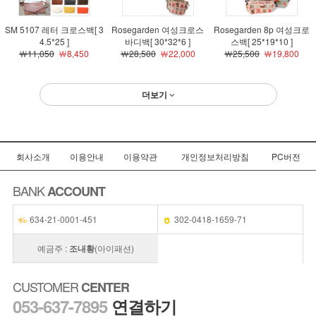
SM 5107 레터 크로스백[ 3
Rosegarden 여성크로스
Rosegarden 8p 여성크로
4.5*25 ]
바디백[ 30*32*6 ]
스백[ 25*19*10 ]
￦11,050
￦8,450
￦28,500
￦22,000
￦25,500
￦19,800
더보기
회사소개
이용안내
이용약관
개인정보처리방침
PC버전
BANK
ACCOUNT
634-21-0001-451
302-0418-1659-71
예금주 :
조내황
(아이패션)
CUSTOMER
CENTER
053-637-7895
연결하기