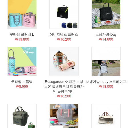
굿타임 쿨러백 L
에너지박스 플러스
보냉가방-Day
￦19,800
￦16,200
￦14,600
굿타임 보틀백
Rosegarden 어깨끈 보냉
보냉가방 - day 스트라이프
￦8,000
보온 물병파우치 텀블러가
￦18,000
방 물병주머니
￦10,200