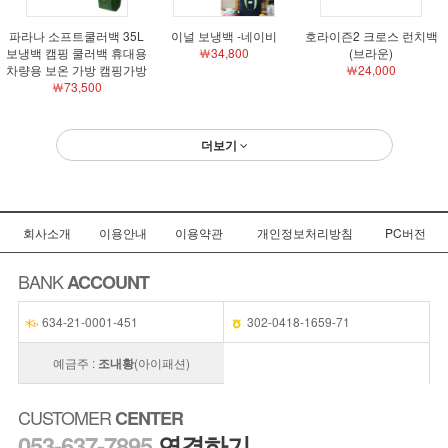
파라나 소프트쿨러백 35L
이널 보냉백 -네이비
호라이즌2 크로스 런치백
보냉백 캠핑 쿨러백 휴대용
￦34,800
(브라운)
차량용 보온 가방 캠핑가방
￦24,000
￦73,500
더보기
회사소개
이용안내
이용약관
개인정보처리방침
PC버전
BANK
ACCOUNT
634-21-0001-451
302-0418-1659-71
예금주 :
조내황
(아이패션)
CUSTOMER
CENTER
053-637-7895
연결하기