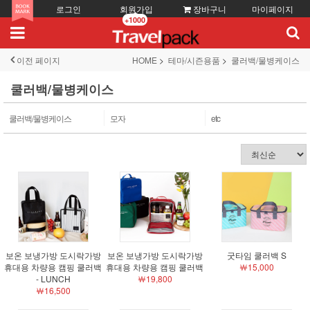
로그인
회원가입
장바구니
마이페이지
+1000
이전 페이지
HOME
테마/시즌용품
쿨러백/물병케이스
쿨러백/물병케이스
쿨러백/물병케이스
모자
etc
보온 보냉가방 도시락가방
보온 보냉가방 도시락가방
굿타임 쿨러백 S
휴대용 차량용 캠핑 쿨러백
휴대용 차량용 캠핑 쿨러백
￦15,000
- LUNCH
￦19,800
￦16,500